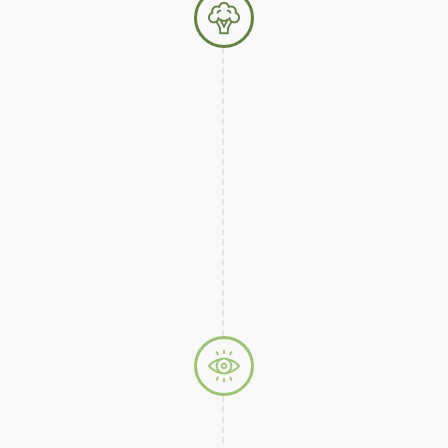
los impactos ambienta
n de ordenamiento y
r.
ntaria y medicinales).
nco de semillas
s (Koreguaje
Etapa 3 – 12