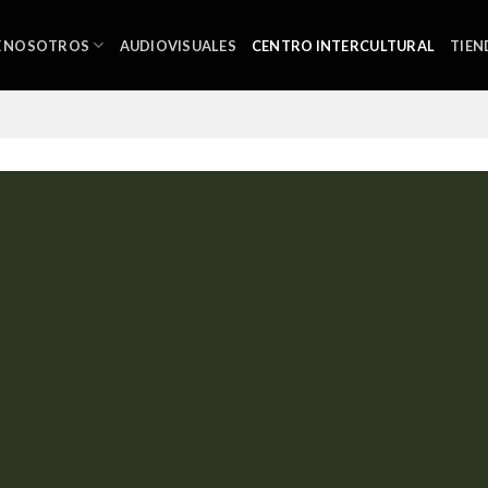
E NOSOTROS
AUDIOVISUALES
CENTRO INTERCULTURAL
TIEN
CENTRO
INTERCULTURA
PLAN DE VIDA
ORGANIZACIONAL
Qué
?
los pueblos indígenas y lenguas nativas están declaradas al borde de
orte Constitucional de Colombia Auto 004.
á es el departamento más deforestado de Colombia.