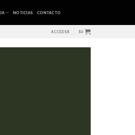
DA
NOTICIAS
CONTACTO
ACCEDER
$
0
L
 la extinción física y