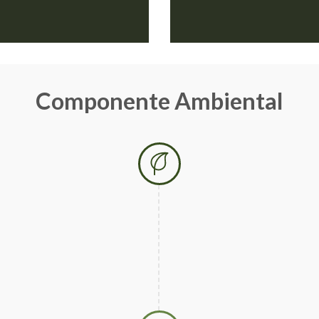
Componente Ambiental
Etapa 1 – 12
Estudio de Impacto am
instrumento básico par
ambiental
y de acuerdo 
Plan de manejo ambien
medidas de prevención