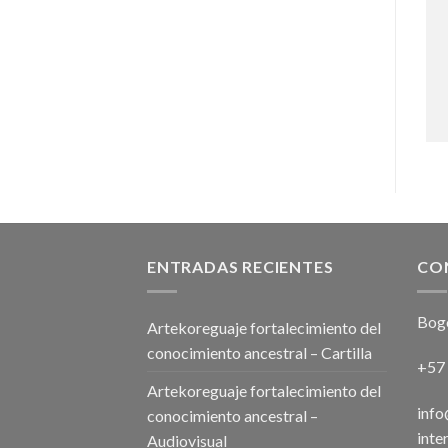
ENTRADAS RECIENTES
CO
Bog
Artekoreguaje fortalecimiento del
conocimiento ancestral – Cartilla
+57
Artekoreguaje fortalecimiento del
inf
conocimiento ancestral –
inte
Audiovisual