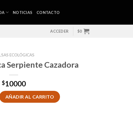
DA
NOTICIAS
CONTACTO
ACCEDER
$
0
LSAS ECOLÓGICAS
ca Serpiente Cazadora
10000
$
 Serpiente Cazadora cantidad
AÑADIR AL CARRITO