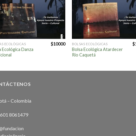
$
10000
$
AS ECOLÓGICAS
BOLSAS ECOLÓGICAS
a Ecológica Danza
Bolsa Ecológica Atardecer
cional
Rio Caquetá
NTÁCTENOS
otá – Colombia
 601 8061479
o@fundacion
rdisciplinaria