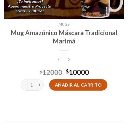
MUGS
Mug Amazónico Máscara Tradicional
Marimá
El
El
12000
10000
$
$
precio
precio
Mug Amazónico Máscara Tradicional Marimá cantidad
original
actual
AÑADIR AL CARRITO
era:
es:
$12000.
$10000.